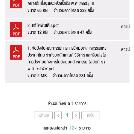
อย่างอื่นซึ่งรุนแรงหรือเรื้อรัง พ.ศ.2553.pdf
ขนาด
65 KB
จำนวนดาวโหลด
238 ครั้ง
2. แก้ไขเพิ่มเติม.pdf
ดาวน์โ
ขนาด
12 KB
จำนวนดาวโหลด
47 ครั้ง
1. ข้อบังคับคณะกรรมการการนิคมอุตสาหกรรมแห่ง
ดาวน์โ
ประเทศไทย ว่าด้วยหลักเกณฑ์ วิธีการ และเงื่อนไขใน
การประกอบกิจการในนิคมอุตสาหกรรม (ฉบับที่ ๔)
พ.ศ. ๒๕๕๙.pdf
ขนาด
2 MB
จำนวนดาวโหลด
231 ครั้ง
1
จำนวนทั้งหมด
รายการ
1
หน้าแรก
ถัดไป
แสดงผลต่อหน้า
รายการ