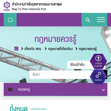
สำนักงานท่าเรืออุตสาหกรรมมาบตาพุด
Map Ta Phut Industrial Port
กฎหมายควรรู้
เกี่ยวกับ สทร.
กฎหมายที่เกี่ยวข้อง
กฎหมายควรรู้
การช่วย
ขนาดตัวอักษร
การเข้าถึง
Eco-
e-Library
Handbook
E-PP
ลิงก์ด่วน
Challenge
ความตัดกันของสี
หมวดหมู่
ทั้งหมด