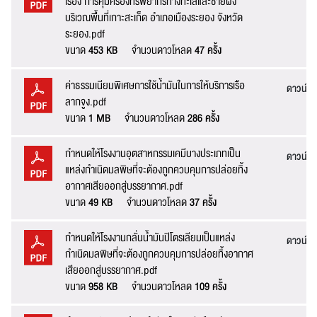
เรื่อง การคุ้มครองทรัพยากรทางทะเลและชายฝั่ง
ชื่อ :
บริเวณพื้นที่เกาะสะเก็ด อำเภอเมืองระยอง จังหวัด
ระยอง.pdf
ขนาด
453 KB
จำนวนดาวโหลด
47 ครั้ง
นามสกุล :
ค่าธรรมเนียมพิเศษการใช้น้ำมันในการให้บริการเรือ
ดาวน์โ
ลากจูง.pdf
ขนาด
1 MB
จำนวนดาวโหลด
286 ครั้ง
อีเมล :
ระบบได้ทำรับเรื่องแล้ว
กำหนดให้โรงงานอุตสาหกรรมเคมีบางประเภทเป็น
ดาวน์โ
แหล่งกำเนิดมลพิษที่จะต้องถูกควบคุมการปล่อยทิ้ง
ขอบคุณสำหรับการแจ้งข้อผิดพลาด
ทางหน่วยงานจะรีบ
อากาศเสียออกสู่บรรยากาศ.pdf
ทำการแก้ไข และปรับปรุงเพื่อกาให้บริการที่ดีขึ้น
ขนาด
49 KB
จำนวนดาวโหลด
37 ครั้ง
เบอร์โทรศัพท์ :
กำหนดให้โรงงานกลั่นน้ำมันปิโตรเลียมเป็นแหล่ง
ดาวน์โ
กำเนิดมลพิษที่จะต้องถูกควบคุมการปล่อยทิ้งอากาศ
ข้อความ* :
เสียออกสู่บรรยากาศ.pdf
ขนาด
958 KB
จำนวนดาวโหลด
109 ครั้ง