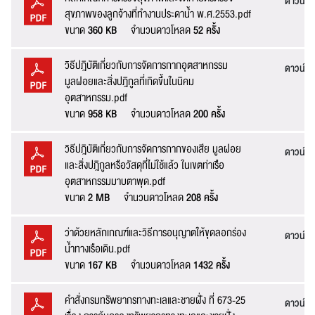
ดาวน์โ
สุขภาพของลูกจ้างที่ทำงานประดาน้ำ พ.ศ.2553.pdf
ขนาด
360 KB
จำนวนดาวโหลด
52 ครั้ง
วิธีปฎิบัติเกี่ยวกับการจัดการกากอุตสาหกรรม
ดาวน์โ
มูลฝอยและสิ่งปฎิกูลที่เกิดขึ้นในนิคม
อุตสาหกรรม.pdf
ขนาด
958 KB
จำนวนดาวโหลด
200 ครั้ง
วิธีปฎิบัติเกี่ยวกับการจัดการกากของเสีย มูลฝอย
ดาวน์โ
และสิ่งปฎิกูลหรือวัสดุที่ไม่ใช้แล้ว ในเขตท่าเรือ
อุตสาหกรรมมาบตาพุด.pdf
แจ้งไฟล์เสีย
ขนาด
2 MB
จำนวนดาวโหลด
208 ครั้ง
ว่าด้วยหลักเกณฑ์และวิธีการอนุญาตให้ขุดลอกร่อง
ดาวน์โ
น้ำทางเรือเดิน.pdf
ขนาด
167 KB
จำนวนดาวโหลด
1432 ครั้ง
หัวข้อเรื่อง :
คำสั่งกรมทรัพยากรทางทะเลและชายฝั่ง ที่ 673-25
ดาวน์โ