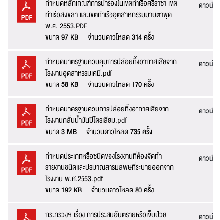
กำหนดหลักเกณฑ์การนำร่องในเขตท่าเรือศรีราชา เขต
ดาวน์โ
ท่าเรือสงขลา และเขตท่าเรืออุตสาหกรรมมาบตาพุด
พ.ศ. 2553.PDF
ขนาด
97 KB
จำนวนดาวโหลด
314 ครั้ง
กำหนดมาตรฐานควบคุมการปล่อยทิ้งอากาศเสียจาก
ดาวน์โ
โรงงานอุตสาหรรมเคมี.pdf
ขนาด
58 KB
จำนวนดาวโหลด
170 ครั้ง
ส่งข้อความ
ล้างข้อมูล
กำหนดมาตรฐานควบการปล่อยทิ้งอากาศเสียจาก
ดาวน์โ
โรงงานกลั่นน้ำมันปิโตรเลียม.pdf
ขนาด
3 MB
จำนวนดาวโหลด
735 ครั้ง
กำหนดประเภทหรือชนิดของโรงงานที่ต้องจัดทำ
ดาวน์โ
รายงานชนิดและปริมาณสารมลพิษที่ระบายออกจาก
โรงงาน พ.ศ.2553.pdf
ขนาด
192 KB
จำนวนดาวโหลด
80 ครั้ง
กระทรวงฯ เรื่อง การประสบอันตรายหรือเจ็บป่วย
ดาวน์โ