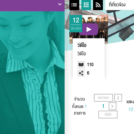
12
09.2564
วิดีโอ
วิดีโอ
110
6
หน้าแรก
จำนวน
แสดง
1
1
ทั้งหมด
รายการ
ถัดไป